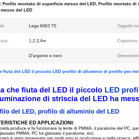
e:
Profilo montato di superficie messo del LED
,
Profilo montato di 
o messo del LED
le:
Lega 6063 T5
Oggetto no
zza:
1,2,3,4m
Copertura:
D'argento e nero
Dimensioni
 fiuta del LED il piccolo LED profilo di alluminio di profilo per m
a che fiuta del LED il
piccolo
LED profil
lluminazione di striscia del LED ha me
filo del LED,
profilo di alluminio del LED
ERISTICHE ED APPLICAZIONI:
cietà produce e fa funzionare la lente di PMMA, il paralume del PC, p
glassato PMMA, PC ha glassato il paralume, ecc.
cietà è stata impegnata per molti anni in produzione e nella ricerca, e