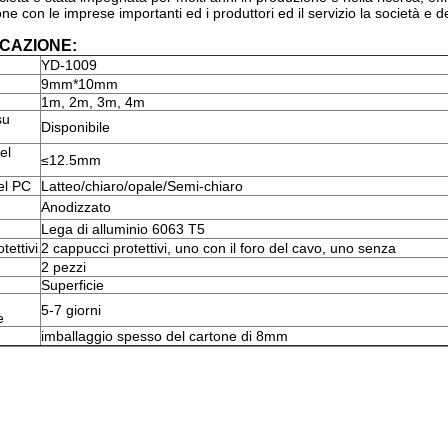
e con le imprese importanti ed i produttori ed il servizio la società e deg
ICAZIONE:
.
YD-1009
9mm*10mm
1m, 2m, 3m, 4m
su
Disponibile
el
≤12.5mm
el PC
Latteo/chiaro/opale/Semi-chiaro
Anodizzato
Lega di alluminio 6063 T5
tettivi
2 cappucci protettivi, uno con il foro del cavo, uno senza
2 pezzi
Superficie
5-7 giorni
e
imballaggio spesso del cartone di 8mm