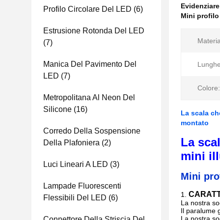
Evidenziar
Profilo Circolare Del LED
(6)
Mini profil
Estrusione Rotonda Del LED
Materia
(7)
Manica Del Pavimento Del
Lunghe
LED
(7)
Colore:
Metropolitana Al Neon Del
Silicone
(16)
La scala che
montato
Corredo Della Sospensione
La scal
Della Plafoniera
(2)
mini i
Luci Lineari A LED
(3)
Mini pro
Lampade Fluorescenti
CARATT
1.
Flessibili Del LED
(6)
La nostra so
Il paralume 
La nostra so
Connettore Della Striscia Del