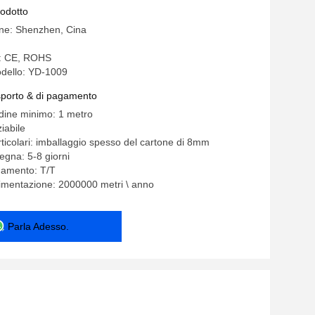
ha messo montato
rodotto
ine: Shenzhen, Cina
e: CE, ROHS
dello: YD-1009
asporto & di pagamento
rdine minimo: 1 metro
iabile
rticolari: imballaggio spesso del cartone di 8mm
egna: 5-8 giorni
gamento: T/T
limentazione: 2000000 metri \ anno
Parla Adesso.