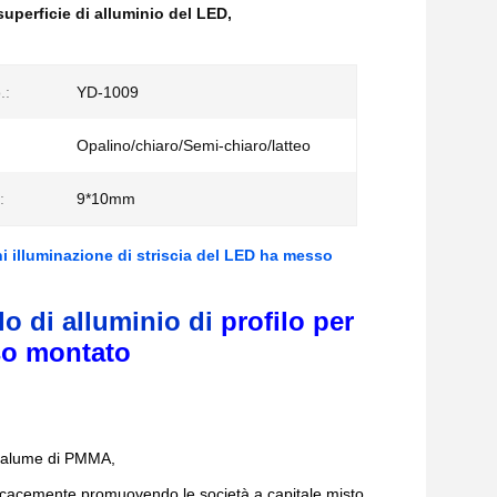
superficie di alluminio del LED
,
.:
YD-1009
Opalino/chiaro/Semi-chiaro/latteo
:
9*10mm
ini illuminazione di striscia del LED ha messo
o di alluminio di
profilo
per
sso montato
aralume di PMMA,
fficacemente promuovendo le società a capitale misto