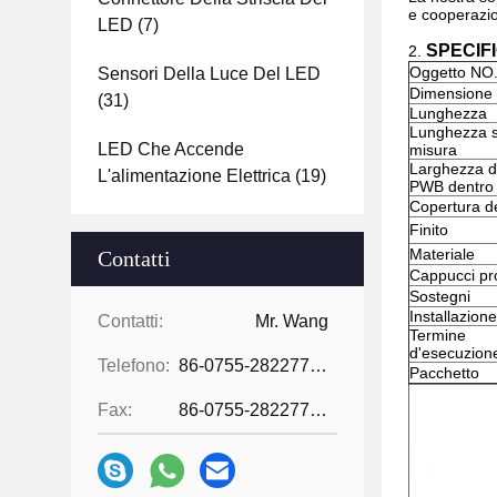
e cooperazion
LED
(7)
SPECIF
2.
Oggetto NO
Sensori Della Luce Del LED
Dimensione
(31)
Lunghezza
Lunghezza 
LED Che Accende
misura
Larghezza d
L'alimentazione Elettrica
(19)
PWB dentro
Copertura d
Finito
Materiale
Contatti
Cappucci pro
Sostegni
Installazione
Contatti:
Mr. Wang
Termine
d'esecuzion
Telefono:
86-0755-28227709
Pacchetto
Fax:
86-0755-28227709