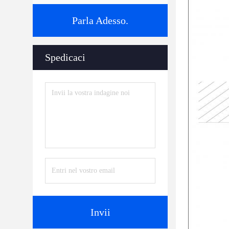
Parla Adesso.
Spedicaci
Invii