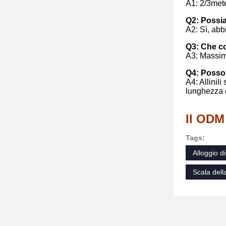
A1: 2/3met
Q2: Possia
A2: Sì, abb
Q3: Che co
A3: Massimo
Q4: Posso 
A4: Allinil
lunghezza c
Il ODM 
Tags:
Alloggio d
Scala della