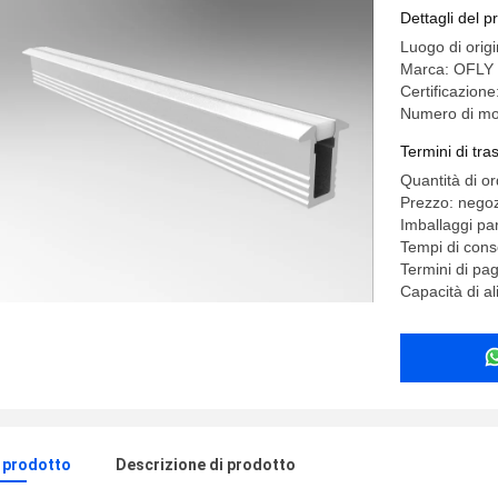
del LED 
Dettagli del p
Luogo di orig
Marca: OFLY
Certificazion
Numero di mo
Termini di tr
Quantità di o
Prezzo: negoz
Imballaggi pa
Tempi di cons
Termini di pa
Capacità di a
l prodotto
Descrizione di prodotto