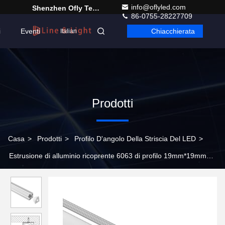
info@oflyled.com
Shenzhen Ofly Technology Co.,Limited
86-0755-28227709
i
Eventi
Chiacchierata
Italian
Prodotti
Casa
>
Prodotti
>
Profilo D'angolo Della Striscia Del LED
>
Estrusione di alluminio ricoprente 6063 di profilo 19mm*19mm
della striscia dell'angolo LED