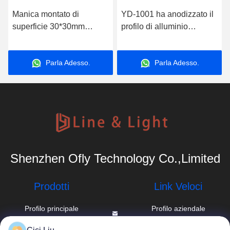
Manica montato di
YD-1001 ha anodizzato il
superficie 30*30mm
profilo di alluminio
dell'angolo LED di profilo
16*16mm delle lampade
di alluminio della striscia
fluorescenti d'angolo di
Parla Adesso.
Parla Adesso.
con la copertura rotonda
Manica del LED
Shenzhen Ofly Technology Co.,Limited
Prodotti
Link Veloci
Profilo principale
Profilo aziendale
di alluminio
info@oflyled.com
Giro della fabbrica