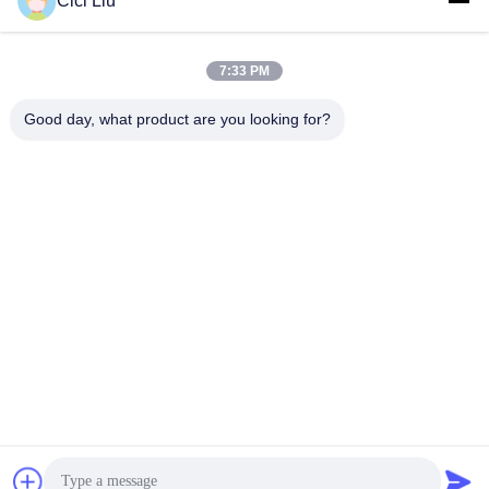
Cici Liu
Profilo montato di
86-0755-
superficie del LED
Controllo di
28227709
qualità
7:33 PM
profilo messo del
Ottavo
LED
Notizie
Good day, what product are you looking for?
stabilimento, zona
industriale di
Profilo del gesso
Casi
Shishan, nuovo
LED
distretto di
Mappa del sito
Guangming,
Profilo sospeso
Shenzhen,
del LED
Norme sulla
Guangdong, Cina
privacy
Profilo d'angolo
della striscia del
LED
Scala che fiuta
profilo del LED
Buona qualità della Cina Profilo principale di alluminio Fornitore. © di
Copyright 2022-2026 Shenzhen Ofly Technology Co.,Limited . Tutti i