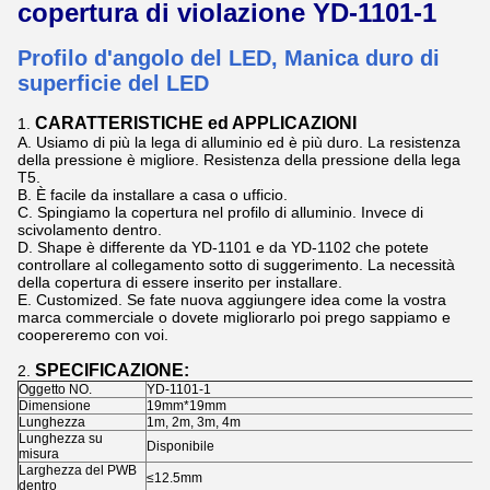
copertura di violazione YD-1101-1
Profilo d'angolo del LED, Manica duro di
superficie del LED
CARATTERISTICHE ed APPLICAZIONI
1.
A. Usiamo di più la lega di alluminio ed è più duro. La resistenza
della pressione è migliore. Resistenza della pressione della lega
T5.
B. È facile da installare a casa o ufficio.
C. Spingiamo la copertura nel profilo di alluminio. Invece di
scivolamento dentro.
D. Shape è differente da YD-1101 e da YD-1102 che potete
controllare al collegamento sotto di suggerimento. La necessità
della copertura di essere inserito per installare.
E. Customized. Se fate nuova aggiungere idea come la vostra
marca commerciale o dovete migliorarlo poi prego sappiamo e
coopereremo con voi.
SPECIFICAZIONE:
2.
Oggetto NO.
YD-1101-1
Dimensione
19mm*19mm
Lunghezza
1m, 2m, 3m, 4m
Lunghezza su
Disponibile
misura
Larghezza del PWB
≤12.5mm
dentro