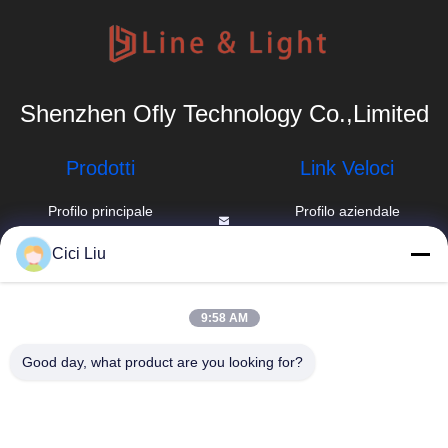
Shenzhen Ofly Technology Co.,Limited
Prodotti
Link Veloci
Profilo principale
Profilo aziendale
di alluminio
info@oflyled.com
Giro della fabbrica
Cici Liu
Profilo montato di
86-0755-
superficie del LED
Controllo di
28227709
qualità
9:58 AM
profilo messo del
Ottavo
LED
Notizie
Good day, what product are you looking for?
stabilimento, zona
industriale di
Profilo del gesso
Casi
Shishan, nuovo
LED
distretto di
Mappa del sito
Guangming,