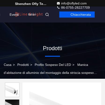
info@oflyled.com
Shenzhen Ofly Technology Co.,Limited
86-0755-28227709
i
Eventi
Chiacchierata
Italian
Prodotti
Casa
>
Prodotti
>
Profilo Sospeso Del LED
>
Manica
d'abitazione di alluminio del montaggio della striscia sospeso
35*73mm della luce LED LED del pendente