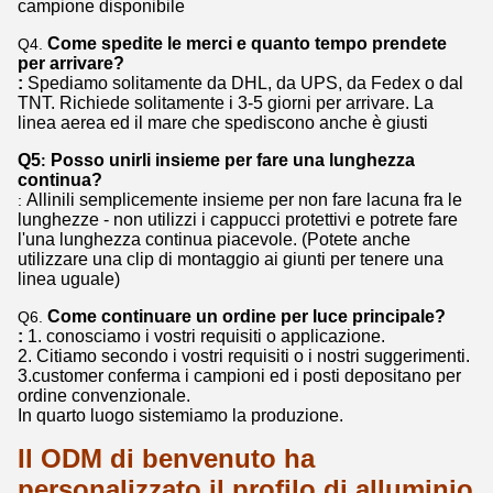
campione disponibile
Come spedite le merci e quanto tempo prendete
Q4.
per arrivare?
:
Spediamo solitamente da DHL, da UPS, da Fedex o dal
TNT. Richiede solitamente i 3-5 giorni per arrivare. La
linea aerea ed il mare che spediscono anche è giusti
Q5
Posso unirli insieme per fare una lunghezza
:
continua?
Allinili semplicemente insieme per non fare lacuna fra le
:
lunghezze - non utilizzi i cappucci protettivi e potrete fare
l'una lunghezza continua piacevole. (Potete anche
utilizzare una clip di montaggio ai giunti per tenere una
linea uguale)
Come continuare un ordine per luce principale?
Q6.
:
1. conosciamo i vostri requisiti o applicazione.
2. Citiamo secondo i vostri requisiti o i nostri suggerimenti.
3.customer conferma i campioni ed i posti depositano per
ordine convenzionale.
In quarto luogo sistemiamo la produzione.
Il ODM di benvenuto ha
personalizzato il profilo di alluminio