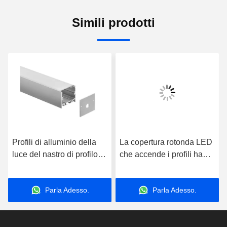
Simili prodotti
Profili di alluminio della
La copertura rotonda LED
luce del nastro di profilo
che accende i profili ha
sospesi 40*35mm LED
anodizzato l'alloggio
della cucina LED
sospeso della lega di
Parla Adesso.
Parla Adesso.
alluminio