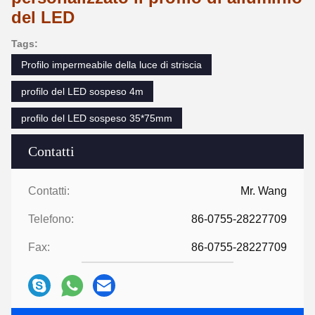
del LED
Tags:
Profilo impermeabile della luce di striscia
profilo del LED sospeso 4m
profilo del LED sospeso 35*75mm
Contatti
Contatti:
Mr. Wang
Telefono:
86-0755-28227709
Fax:
86-0755-28227709