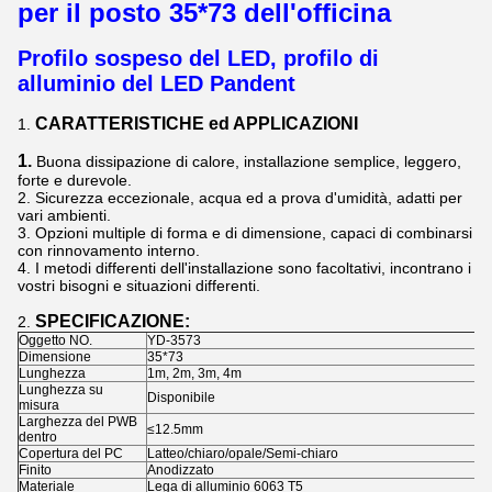
per il posto 35*73
dell'officina
Profilo sospeso del LED, profilo di
alluminio del LED Pandent
CARATTERISTICHE ed APPLICAZIONI
1.
1.
Buona dissipazione di calore, installazione semplice, leggero,
forte e durevole.
2. Sicurezza eccezionale, acqua ed a prova d'umidità, adatti per
vari ambienti.
3. Opzioni multiple di forma e di dimensione, capaci di combinarsi
con rinnovamento interno.
4. I metodi differenti dell'installazione sono facoltativi, incontrano i
vostri bisogni e situazioni differenti.
SPECIFICAZIONE:
2.
Oggetto NO.
YD-3573
Dimensione
35*73
Lunghezza
1m, 2m, 3m, 4m
Lunghezza su
Disponibile
misura
Larghezza del PWB
≤12.5mm
dentro
Copertura del PC
Latteo/chiaro/opale/Semi-chiaro
Finito
Anodizzato
Materiale
Lega di alluminio 6063 T5