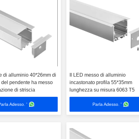
e di alluminio 40*26mm di
Il LED messo di alluminio
D del pendente ha messo
incastonato profila 55*35mm
zione di striscia
lunghezza su misura 6063 T5
Parla Adesso. '
Parla Adesso. '