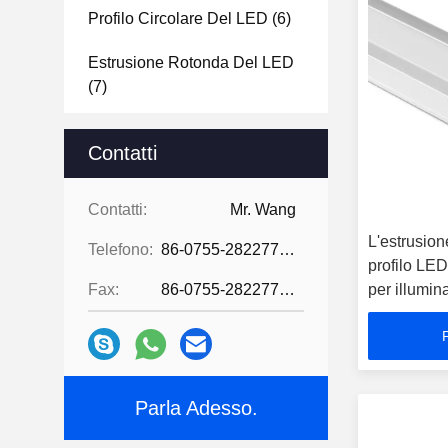
Profilo Circolare Del LED
(6)
Estrusione Rotonda Del LED
(7)
Manica Del Pavimento Del
Contatti
LED
(7)
Metropolitana Al Neon Del
Contatti:
Mr. Wang
Silicone
(16)
L'estrusion
Telefono:
86-0755-28227709
profilo LE
Corredo Della Sospensione
Fax:
86-0755-28227709
per illumina
Della Plafoniera
(2)
Luci Lineari A LED
(3)
Lampade Fluorescenti
Flessibili Del LED
(6)
Parla Adesso.
Connettore Della Striscia Del