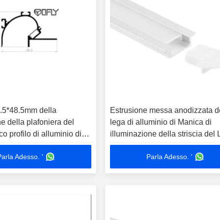
.5*48.5mm della
Estrusione messa anodizzata d
 della plafoniera del
lega di alluminio di Manica di
o profilo di alluminio di
illuminazione della striscia del
 6063 T5
6063
Parla Adesso. '
Parla Adesso. '