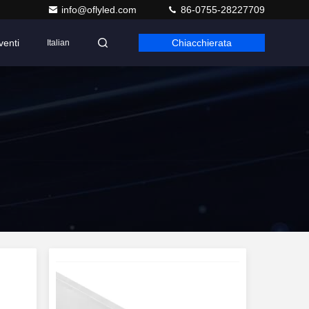
info@oflyled.com
86-0755-28227709
venti
Chiacchierata
Italian