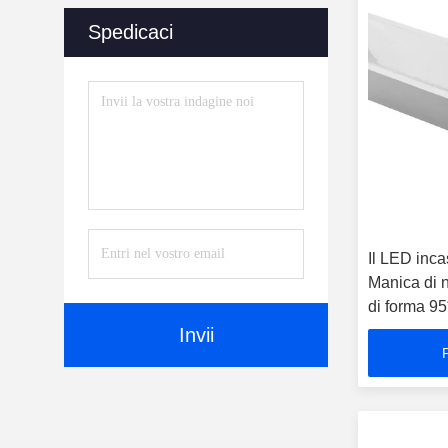
LED
(7)
Spedicaci
Sensori Della Luce Del LED
(31)
LED Che Accende
L'alimentazione Elettrica
(19)
Il LED inca
Manica di n
di forma 9
Invii