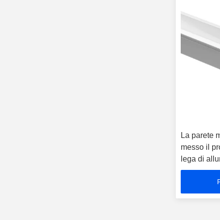
La parete m
messo il p
lega di all