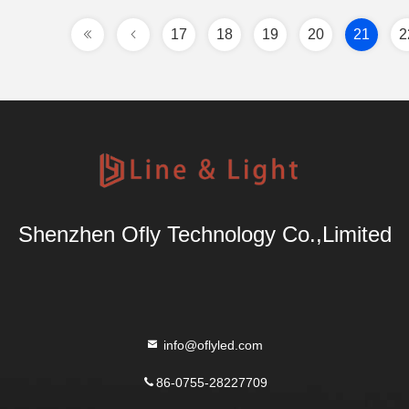
17
18
19
20
21
2
Shenzhen Ofly Technology Co.,Limited
info@oflyled.com
86-0755-28227709