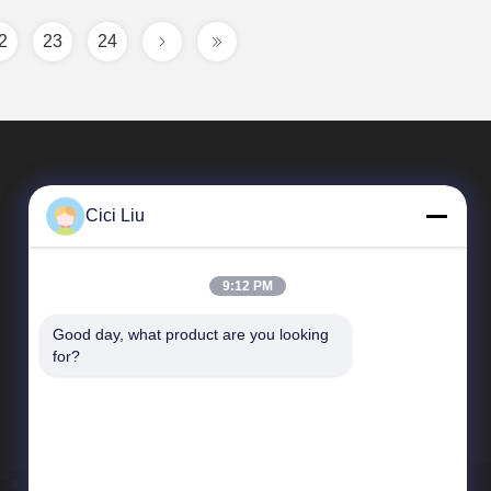
2
23
24
Cici Liu
9:12 PM
Good day, what product are you looking 
Link Veloci
for?
Profilo aziendale
Giro della fabbrica
Controllo di qualità