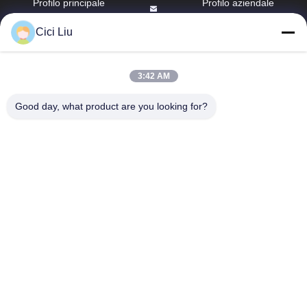
Profilo principale
Profilo aziendale
di alluminio
info@oflyled.com
Giro della fabbrica
Cici Liu
Profilo montato di
86-0755-
superficie del LED
Controllo di
28227709
qualità
3:42 AM
profilo messo del
Ottavo
LED
Notizie
Good day, what product are you looking for?
stabilimento, zona
industriale di
Profilo del gesso
Casi
Shishan, nuovo
LED
distretto di
Mappa del sito
Guangming,
Profilo sospeso
Shenzhen,
del LED
Norme sulla
Guangdong, Cina
privacy
Profilo d'angolo
della striscia del
LED
Scala che fiuta
profilo del LED