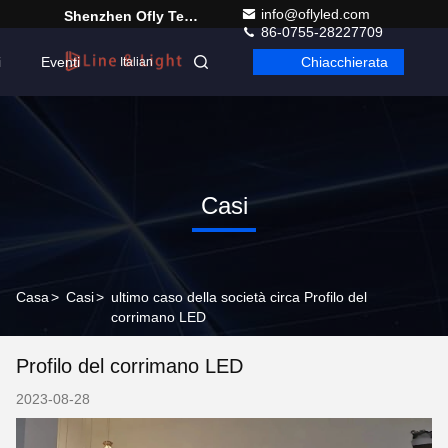
info@oflyled.com
Shenzhen Ofly Technology Co.,Limited
86-0755-28227709
i
Eventi
Chiacchierata
Italian
Casi
Casa
>
Casi
>
ultimo caso della società circa Profilo del
corrimano LED
Profilo del corrimano LED
2023-08-28